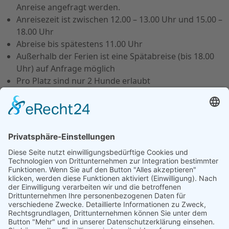
Anreise angefragt werden.
Anreisezeit ist zwischen 12.00 – 13.00 Uhr und 15.00 –
18.00 Uhr
Abreise bis spätestens 11.00 Uhr
Außerhalb der Ferien ist eine Spätabreise (bis 18.00
Uhr) auf Anfrage möglich
Pro Platz sind nur 2 Hunde erlaubt
Hunde dürfen NICHT an den Strand und NICHT ins
Wasser
ANFRAGE SENDEN
JETZT BUCHEN